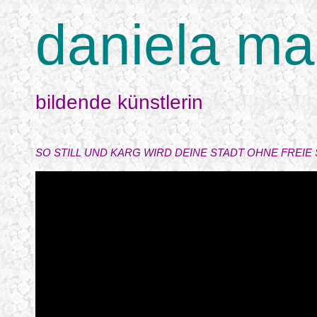
daniela ma
bildende künstlerin
SO STILL UND KARG WIRD DEINE STADT OHNE FREIE 